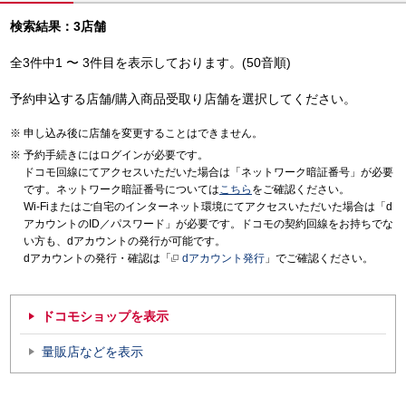
検索結果：3店舗
全3件中1 〜 3件目を表示しております。(50音順)
予約申込する店舗/購入商品受取り店舗を選択してください。
申し込み後に店舗を変更することはできません。
予約手続きにはログインが必要です。
ドコモ回線にてアクセスいただいた場合は「ネットワーク暗証番号」が必要
です。ネットワーク暗証番号については
こちら
をご確認ください。
Wi-Fiまたはご自宅のインターネット環境にてアクセスいただいた場合は「d
アカウントのID／パスワード」が必要です。ドコモの契約回線をお持ちでな
い方も、dアカウントの発行が可能です。
dアカウントの発行・確認は「
dアカウント発行
」でご確認ください。
ドコモショップを表示
量販店などを表示