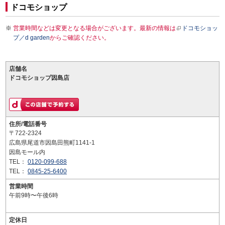
ドコモショップ
営業時間などは変更となる場合がございます。最新の情報は
ドコモショッ
プ／d garden
からご確認ください。
店舗名
ドコモショップ因島店
住所/電話番号
〒722-2324
広島県尾道市因島田熊町1141-1
因島モール内
TEL：
0120-099-688
TEL：
0845-25-6400
営業時間
午前9時〜午後6時
定休日