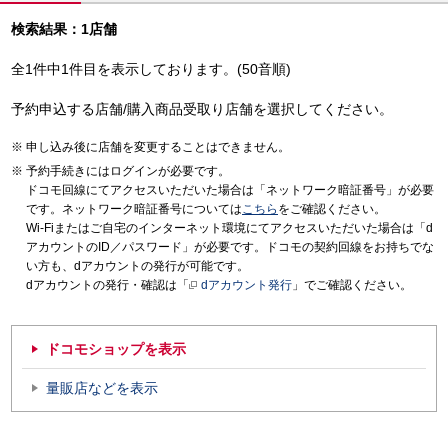
検索結果：1店舗
全1件中1件目を表示しております。(50音順)
予約申込する店舗/購入商品受取り店舗を選択してください。
申し込み後に店舗を変更することはできません。
予約手続きにはログインが必要です。
ドコモ回線にてアクセスいただいた場合は「ネットワーク暗証番号」が必要
です。ネットワーク暗証番号については
こちら
をご確認ください。
Wi-Fiまたはご自宅のインターネット環境にてアクセスいただいた場合は「d
アカウントのID／パスワード」が必要です。ドコモの契約回線をお持ちでな
い方も、dアカウントの発行が可能です。
dアカウントの発行・確認は「
dアカウント発行
」でご確認ください。
ドコモショップを表示
量販店などを表示