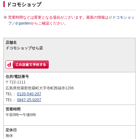
ドコモショップ
営業時間などは変更となる場合がございます。最新の情報は
ドコモショッ
プ／d garden
からご確認ください。
店舗名
ドコモショップせら店
住所/電話番号
〒722-1111
広島県世羅郡世羅町大字寺町西福寺1206
TEL：
0120-540-207
TEL：
0847-25-0207
営業時間
午前9時〜午後6時
定休日
無休