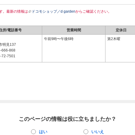
す。最新の情報は
ドコモショップ／d garden
からご確認ください。
住所/電話番号
営業時間
定休日
3
午前9時〜午後6時
第2木曜
明見137
-666-868
-72-7501
このページの情報は役に立ちましたか？
はい
いいえ