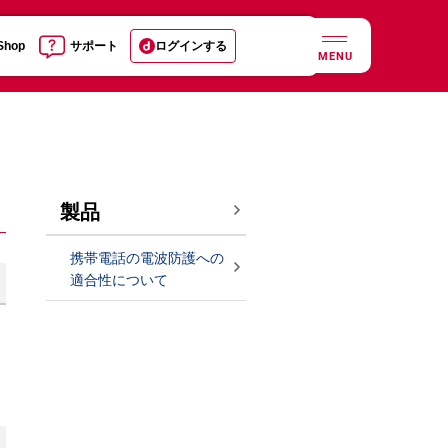
 Shop
サポート
ログインする
MENU
製品
携帯電話の電波防護への
適合性について