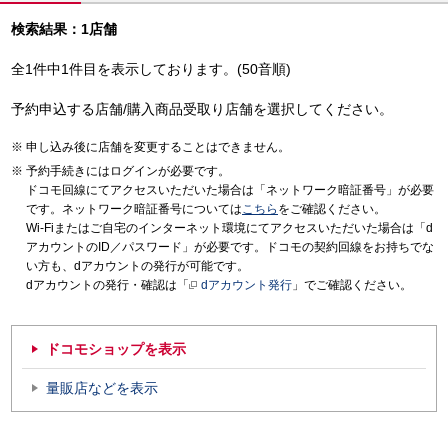
検索結果：1店舗
全1件中1件目を表示しております。(50音順)
予約申込する店舗/購入商品受取り店舗を選択してください。
申し込み後に店舗を変更することはできません。
予約手続きにはログインが必要です。
ドコモ回線にてアクセスいただいた場合は「ネットワーク暗証番号」が必要
です。ネットワーク暗証番号については
こちら
をご確認ください。
Wi-Fiまたはご自宅のインターネット環境にてアクセスいただいた場合は「d
アカウントのID／パスワード」が必要です。ドコモの契約回線をお持ちでな
い方も、dアカウントの発行が可能です。
dアカウントの発行・確認は「
dアカウント発行
」でご確認ください。
ドコモショップを表示
量販店などを表示