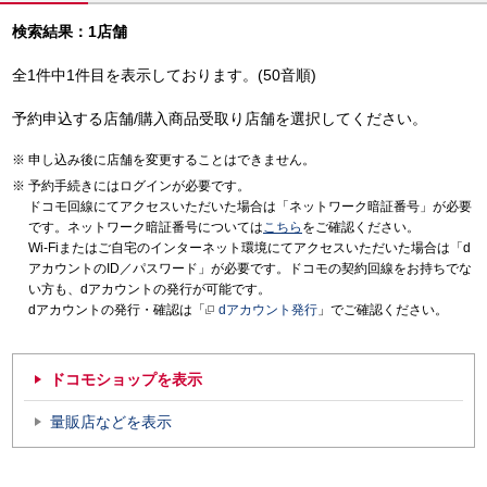
検索結果：1店舗
全1件中1件目を表示しております。(50音順)
予約申込する店舗/購入商品受取り店舗を選択してください。
申し込み後に店舗を変更することはできません。
予約手続きにはログインが必要です。
ドコモ回線にてアクセスいただいた場合は「ネットワーク暗証番号」が必要
です。ネットワーク暗証番号については
こちら
をご確認ください。
Wi-Fiまたはご自宅のインターネット環境にてアクセスいただいた場合は「d
アカウントのID／パスワード」が必要です。ドコモの契約回線をお持ちでな
い方も、dアカウントの発行が可能です。
dアカウントの発行・確認は「
dアカウント発行
」でご確認ください。
ドコモショップを表示
量販店などを表示