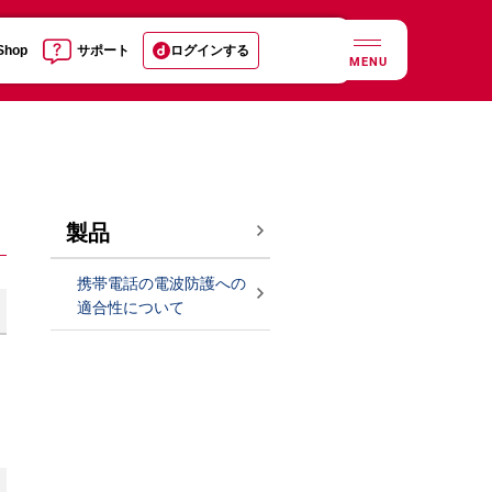
 Shop
サポート
ログインする
MENU
製品
携帯電話の電波防護への
適合性について