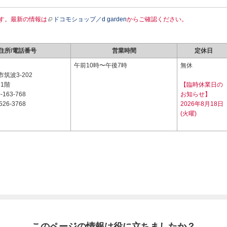
す。最新の情報は
ドコモショップ／d garden
からご確認ください。
住所/電話番号
営業時間
定休日
7
午前10時〜午後7時
無休
筑波3-202
 1階
【臨時休業日の
-163-768
お知らせ】
526-3768
2026年8月18日
(火曜)
このページの情報は役に立ちましたか？