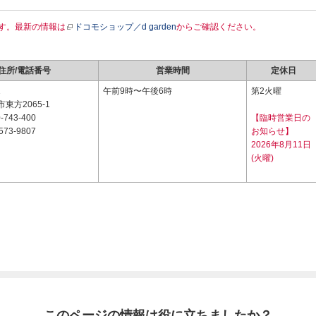
す。最新の情報は
ドコモショップ／d garden
からご確認ください。
住所/電話番号
営業時間
定休日
1
午前9時〜午後6時
第2火曜
東方2065-1
-743-400
【臨時営業日の
573-9807
お知らせ】
2026年8月11日
(火曜)
このページの情報は役に立ちましたか？