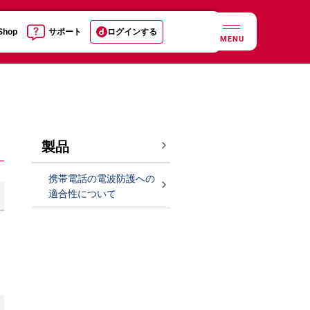
 Shop
サポート
ログインする
MENU
製品
携帯電話の電波防護への
適合性について