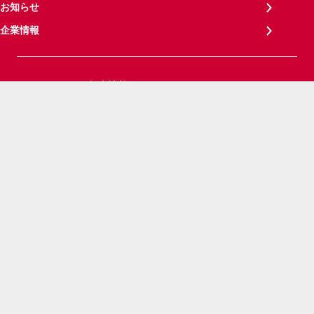
お知らせ
企業情報
パーソナルデータ（個人情報など）について
プライバシーポリシー
サイトご利用にあたって
お客さまご利用端末からの情報の外部送信について
見やすさ・使いやすさの調整
サイトメンテナンス情報
サイトマップ
ご意見・ご要望
お問い合わせ
NTTドコモグループ