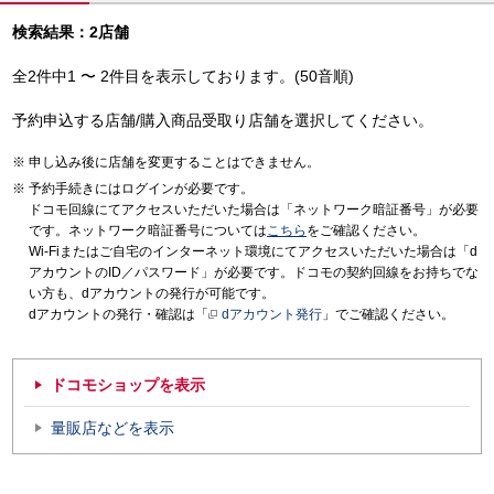
検索結果：2店舗
全2件中1 〜 2件目を表示しております。(50音順)
予約申込する店舗/購入商品受取り店舗を選択してください。
申し込み後に店舗を変更することはできません。
予約手続きにはログインが必要です。
ドコモ回線にてアクセスいただいた場合は「ネットワーク暗証番号」が必要
です。ネットワーク暗証番号については
こちら
をご確認ください。
Wi-Fiまたはご自宅のインターネット環境にてアクセスいただいた場合は「d
アカウントのID／パスワード」が必要です。ドコモの契約回線をお持ちでな
い方も、dアカウントの発行が可能です。
dアカウントの発行・確認は「
dアカウント発行
」でご確認ください。
ドコモショップを表示
量販店などを表示