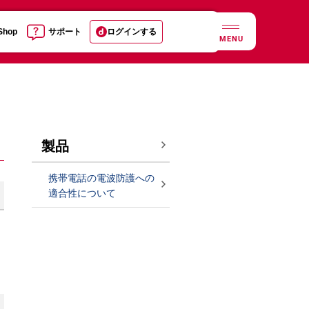
 Shop
サポート
ログインする
MENU
製品
携帯電話の電波防護への
適合性について