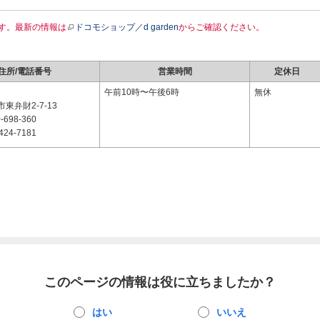
す。最新の情報は
ドコモショップ／d garden
からご確認ください。
住所/電話番号
営業時間
定休日
2
午前10時〜午後6時
無休
東弁財2-7-13
-698-360
424-7181
このページの情報は役に立ちましたか？
はい
いいえ