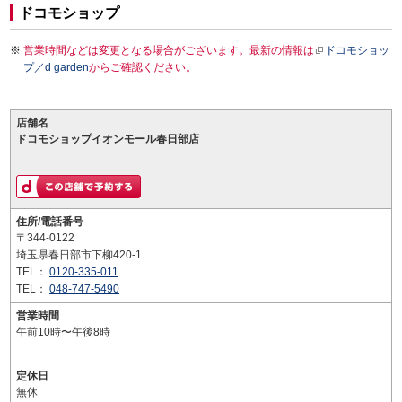
ドコモショップ
営業時間などは変更となる場合がございます。最新の情報は
ドコモショッ
プ／d garden
からご確認ください。
店舗名
ドコモショップイオンモール春日部店
住所/電話番号
〒344-0122
埼玉県春日部市下柳420-1
TEL：
0120-335-011
TEL：
048-747-5490
営業時間
午前10時〜午後8時
定休日
無休