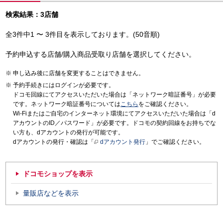
検索結果：3店舗
全3件中1 〜 3件目を表示しております。(50音順)
予約申込する店舗/購入商品受取り店舗を選択してください。
申し込み後に店舗を変更することはできません。
予約手続きにはログインが必要です。
ドコモ回線にてアクセスいただいた場合は「ネットワーク暗証番号」が必要
です。ネットワーク暗証番号については
こちら
をご確認ください。
Wi-Fiまたはご自宅のインターネット環境にてアクセスいただいた場合は「d
アカウントのID／パスワード」が必要です。ドコモの契約回線をお持ちでな
い方も、dアカウントの発行が可能です。
dアカウントの発行・確認は「
dアカウント発行
」でご確認ください。
ドコモショップを表示
量販店などを表示