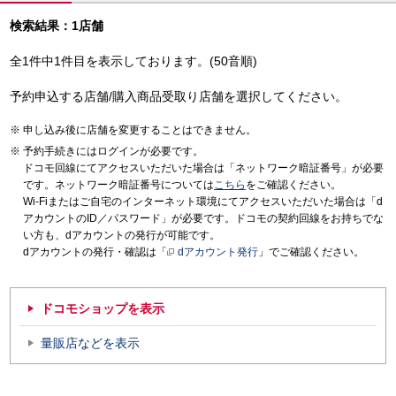
検索結果：1店舗
全1件中1件目を表示しております。(50音順)
予約申込する店舗/購入商品受取り店舗を選択してください。
申し込み後に店舗を変更することはできません。
予約手続きにはログインが必要です。
ドコモ回線にてアクセスいただいた場合は「ネットワーク暗証番号」が必要
です。ネットワーク暗証番号については
こちら
をご確認ください。
Wi-Fiまたはご自宅のインターネット環境にてアクセスいただいた場合は「d
アカウントのID／パスワード」が必要です。ドコモの契約回線をお持ちでな
い方も、dアカウントの発行が可能です。
dアカウントの発行・確認は「
dアカウント発行
」でご確認ください。
ドコモショップを表示
量販店などを表示