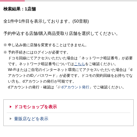
検索結果：1店舗
全1件中1件目を表示しております。(50音順)
予約申込する店舗/購入商品受取り店舗を選択してください。
申し込み後に店舗を変更することはできません。
予約手続きにはログインが必要です。
ドコモ回線にてアクセスいただいた場合は「ネットワーク暗証番号」が必要
です。ネットワーク暗証番号については
こちら
をご確認ください。
Wi-Fiまたはご自宅のインターネット環境にてアクセスいただいた場合は「d
アカウントのID／パスワード」が必要です。ドコモの契約回線をお持ちでな
い方も、dアカウントの発行が可能です。
dアカウントの発行・確認は「
dアカウント発行
」でご確認ください。
ドコモショップを表示
量販店などを表示