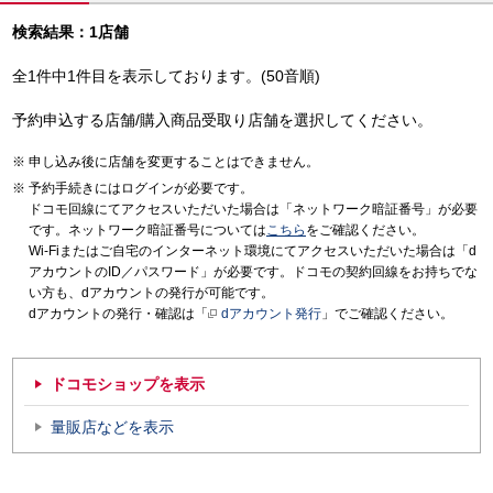
検索結果：1店舗
全1件中1件目を表示しております。(50音順)
予約申込する店舗/購入商品受取り店舗を選択してください。
申し込み後に店舗を変更することはできません。
予約手続きにはログインが必要です。
ドコモ回線にてアクセスいただいた場合は「ネットワーク暗証番号」が必要
です。ネットワーク暗証番号については
こちら
をご確認ください。
Wi-Fiまたはご自宅のインターネット環境にてアクセスいただいた場合は「d
アカウントのID／パスワード」が必要です。ドコモの契約回線をお持ちでな
い方も、dアカウントの発行が可能です。
dアカウントの発行・確認は「
dアカウント発行
」でご確認ください。
ドコモショップを表示
量販店などを表示