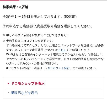
検索結果：3店舗
全3件中1 〜 3件目を表示しております。(50音順)
予約申込する店舗/購入商品受取り店舗を選択してください。
申し込み後に店舗を変更することはできません。
予約手続きにはログインが必要です。
ドコモ回線にてアクセスいただいた場合は「ネットワーク暗証番号」が必要
です。ネットワーク暗証番号については
こちら
をご確認ください。
Wi-Fiまたはご自宅のインターネット環境にてアクセスいただいた場合は「d
アカウントのID／パスワード」が必要です。ドコモの契約回線をお持ちでな
い方も、dアカウントの発行が可能です。
dアカウントの発行・確認は「
dアカウント発行
」でご確認ください。
ドコモショップを表示
量販店などを表示