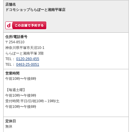
店舗名
ドコモショップららぽーと湘南平塚店
住所/電話番号
〒254-8510
神奈川県平塚市天沼10-1
ららぽーと湘南平塚 3階
TEL：
0120-260-455
TEL：
0463-25-0051
営業時間
午前10時〜午後8時
【毎週土曜】
午前10時〜午後9時
受付時間:平日/日/祝10時～19時/土
午前10時〜午後8時
定休日
無休