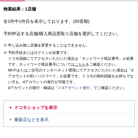
検索結果：1店舗
全1件中1件目を表示しております。(50音順)
予約申込する店舗/購入商品受取り店舗を選択してください。
申し込み後に店舗を変更することはできません。
予約手続きにはログインが必要です。
ドコモ回線にてアクセスいただいた場合は「ネットワーク暗証番号」が必要
です。ネットワーク暗証番号については
こちら
をご確認ください。
Wi-Fiまたはご自宅のインターネット環境にてアクセスいただいた場合は「d
アカウントのID／パスワード」が必要です。ドコモの契約回線をお持ちでな
い方も、dアカウントの発行が可能です。
dアカウントの発行・確認は「
dアカウント発行
」でご確認ください。
ドコモショップを表示
量販店などを表示