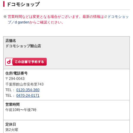
ドコモショップ
営業時間などは変更となる場合がございます。最新の情報は
ドコモショッ
プ／d garden
からご確認ください。
店舗名
ドコモショップ館山店
住所/電話番号
〒294-0043
千葉県館山市安布里743
TEL：
0120-354-360
TEL：
0470-24-0171
営業時間
午前10時〜午後7時
定休日
第2火曜