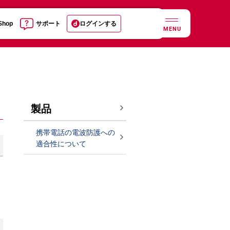
 Shop
サポート
ログインする
MENU
製品
携帯電話の電波防護への
適合性について