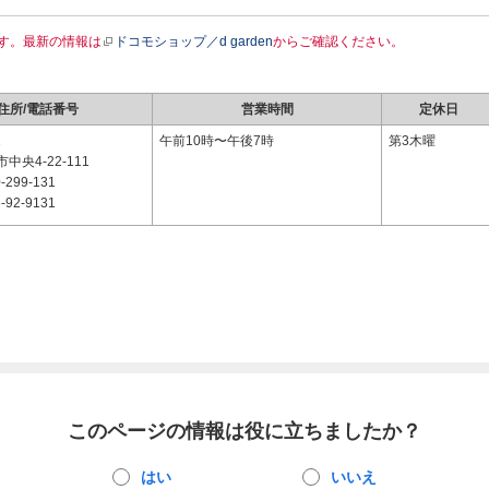
す。最新の情報は
ドコモショップ／d garden
からご確認ください。
住所/電話番号
営業時間
定休日
1
午前10時〜午後7時
第3木曜
央4-22-111
-299-131
-92-9131
このページの情報は役に立ちましたか？
はい
いいえ