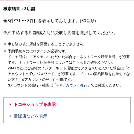
検索結果：3店舗
全3件中1 〜 3件目を表示しております。(50音順)
予約申込する店舗/購入商品受取り店舗を選択してください。
申し込み後に店舗を変更することはできません。
予約手続きにはログインが必要です。
ドコモ回線にてアクセスいただいた場合は「ネットワーク暗証番号」が必要
です。ネットワーク暗証番号については
こちら
をご確認ください。
Wi-Fiまたはご自宅のインターネット環境にてアクセスいただいた場合は「d
アカウントのID／パスワード」が必要です。ドコモの契約回線をお持ちでな
い方も、dアカウントの発行が可能です。
dアカウントの発行・確認は「
dアカウント発行
」でご確認ください。
ドコモショップを表示
量販店などを表示