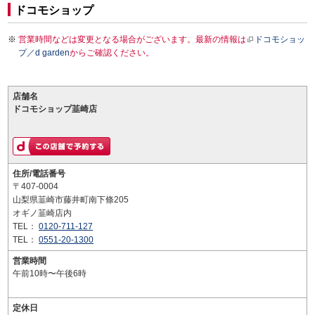
ドコモショップ
営業時間などは変更となる場合がございます。最新の情報は
ドコモショッ
プ／d garden
からご確認ください。
店舗名
ドコモショップ韮崎店
住所/電話番号
〒407-0004
山梨県韮崎市藤井町南下條205
オギノ韮崎店内
TEL：
0120-711-127
TEL：
0551-20-1300
営業時間
午前10時〜午後6時
定休日