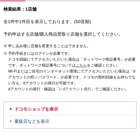
検索結果：1店舗
全1件中1件目を表示しております。(50音順)
予約申込する店舗/購入商品受取り店舗を選択してください。
申し込み後に店舗を変更することはできません。
予約手続きにはログインが必要です。
ドコモ回線にてアクセスいただいた場合は「ネットワーク暗証番号」が必要
です。ネットワーク暗証番号については
こちら
をご確認ください。
Wi-Fiまたはご自宅のインターネット環境にてアクセスいただいた場合は「d
アカウントのID／パスワード」が必要です。ドコモの契約回線をお持ちでな
い方も、dアカウントの発行が可能です。
dアカウントの発行・確認は「
dアカウント発行
」でご確認ください。
ドコモショップを表示
量販店などを表示