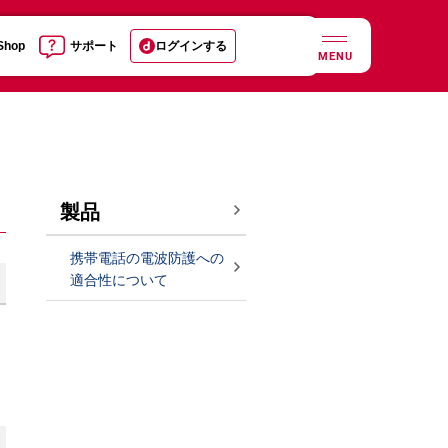
 Shop
サポート
ログインする
MENU
製品
携帯電話の電波防護への
適合性について