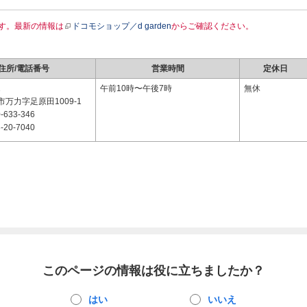
す。最新の情報は
ドコモショップ／d garden
からご確認ください。
住所/電話番号
営業時間
定休日
1
午前10時〜午後7時
無休
万力字足原田1009-1
-633-346
-20-7040
このページの情報は役に立ちましたか？
はい
いいえ