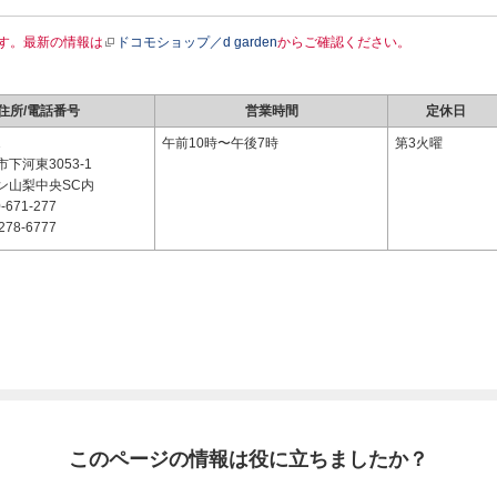
す。最新の情報は
ドコモショップ／d garden
からご確認ください。
住所/電話番号
営業時間
定休日
1
午前10時〜午後7時
第3火曜
下河東3053-1
ン山梨中央SC内
-671-277
278-6777
このページの情報は役に立ちましたか？