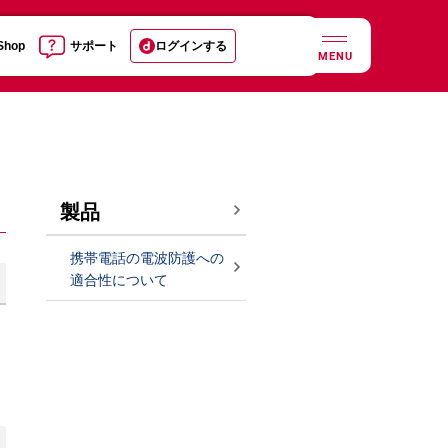
 Shop
サポート
ログインする
MENU
製品
携帯電話の電波防護への
適合性について