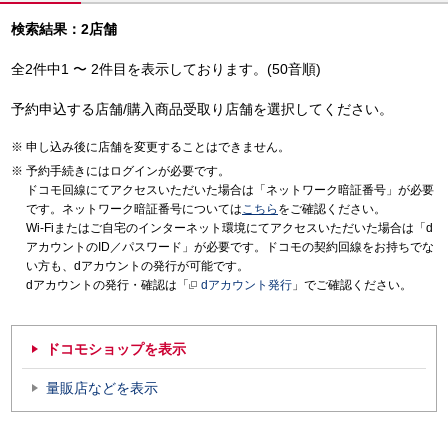
検索結果：2店舗
全2件中1 〜 2件目を表示しております。(50音順)
予約申込する店舗/購入商品受取り店舗を選択してください。
申し込み後に店舗を変更することはできません。
予約手続きにはログインが必要です。
ドコモ回線にてアクセスいただいた場合は「ネットワーク暗証番号」が必要
です。ネットワーク暗証番号については
こちら
をご確認ください。
Wi-Fiまたはご自宅のインターネット環境にてアクセスいただいた場合は「d
アカウントのID／パスワード」が必要です。ドコモの契約回線をお持ちでな
い方も、dアカウントの発行が可能です。
dアカウントの発行・確認は「
dアカウント発行
」でご確認ください。
ドコモショップを表示
量販店などを表示