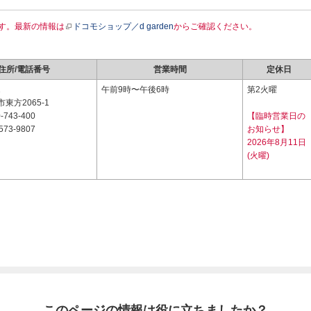
す。最新の情報は
ドコモショップ／d garden
からご確認ください。
住所/電話番号
営業時間
定休日
1
午前9時〜午後6時
第2火曜
東方2065-1
-743-400
【臨時営業日の
573-9807
お知らせ】
2026年8月11日
(火曜)
このページの情報は役に立ちましたか？