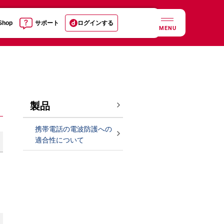
 Shop
サポート
ログインする
MENU
製品
携帯電話の電波防護への
適合性について