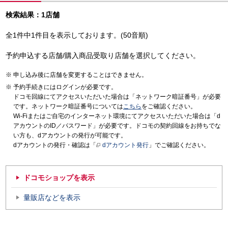
検索結果：1店舗
全1件中1件目を表示しております。(50音順)
予約申込する店舗/購入商品受取り店舗を選択してください。
申し込み後に店舗を変更することはできません。
予約手続きにはログインが必要です。
ドコモ回線にてアクセスいただいた場合は「ネットワーク暗証番号」が必要
です。ネットワーク暗証番号については
こちら
をご確認ください。
Wi-Fiまたはご自宅のインターネット環境にてアクセスいただいた場合は「d
アカウントのID／パスワード」が必要です。ドコモの契約回線をお持ちでな
い方も、dアカウントの発行が可能です。
dアカウントの発行・確認は「
dアカウント発行
」でご確認ください。
ドコモショップを表示
量販店などを表示