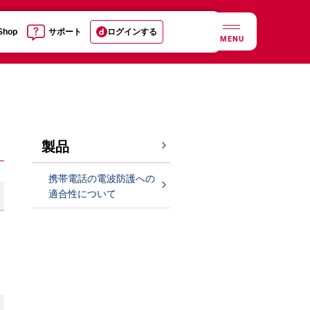
 Shop
サポート
ログインする
MENU
製品
携帯電話の電波防護への
適合性について