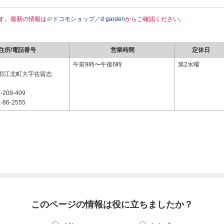
す。最新の情報は
ドコモショップ／d garden
からご確認ください。
住所/電話番号
営業時間
定休日
2
午前9時〜午後6時
第2水曜
郡江北町大字佐留志
-209-409
-86-2555
このページの情報は役に立ちましたか？