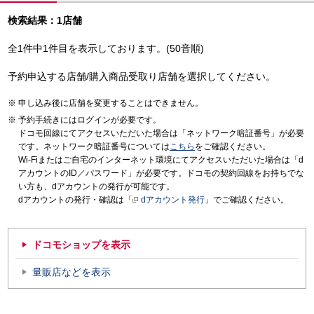
検索結果：1店舗
全1件中1件目を表示しております。(50音順)
予約申込する店舗/購入商品受取り店舗を選択してください。
申し込み後に店舗を変更することはできません。
予約手続きにはログインが必要です。
ドコモ回線にてアクセスいただいた場合は「ネットワーク暗証番号」が必要
です。ネットワーク暗証番号については
こちら
をご確認ください。
Wi-Fiまたはご自宅のインターネット環境にてアクセスいただいた場合は「d
アカウントのID／パスワード」が必要です。ドコモの契約回線をお持ちでな
い方も、dアカウントの発行が可能です。
dアカウントの発行・確認は「
dアカウント発行
」でご確認ください。
ドコモショップを表示
量販店などを表示