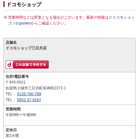
ドコモショップ
営業時間などは変更となる場合がございます。最新の情報は
ドコモショッ
プ／d garden
からご確認ください。
店舗名
ドコモショップ三日月店
住所/電話番号
〒845-0021
佐賀県小城市三日月町長神田2372-1
TEL：
0120-780-789
TEL：
0952-37-9167
営業時間
午前9時〜午後6時
定休日
第2火曜