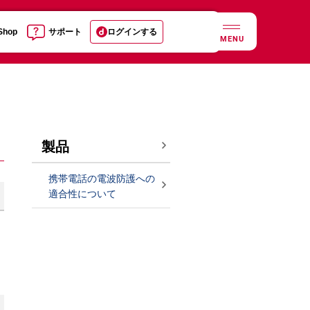
 Shop
サポート
ログインする
MENU
製品
携帯電話の電波防護への
適合性について