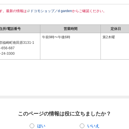
す。最新の情報は
ドコモショップ／d garden
からご確認ください。
住所/電話番号
営業時間
定休日
3
午前9時〜午後6時
第2木曜
福崎町南田原3131-1
-656-687
-24-3300
このページの情報は役に立ちましたか？
はい
いいえ