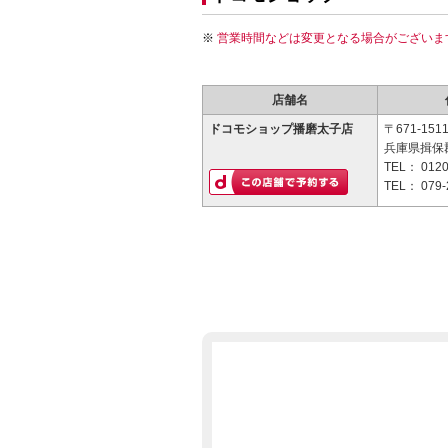
営業時間などは変更となる場合がございま
店舗名
ドコモショップ播磨太子店
〒671-151
兵庫県揖保郡
TEL：
0120
TEL：
079-