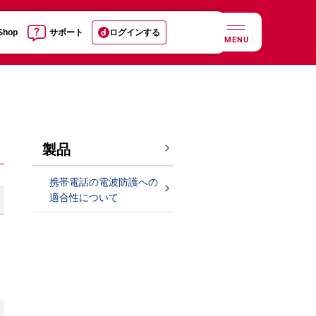
 Shop
サポート
ログインする
MENU
製品
携帯電話の電波防護への
適合性について