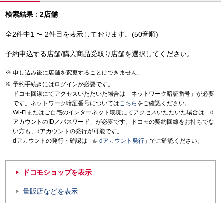
検索結果：2店舗
全2件中1 〜 2件目を表示しております。(50音順)
予約申込する店舗/購入商品受取り店舗を選択してください。
申し込み後に店舗を変更することはできません。
予約手続きにはログインが必要です。
ドコモ回線にてアクセスいただいた場合は「ネットワーク暗証番号」が必要
です。ネットワーク暗証番号については
こちら
をご確認ください。
Wi-Fiまたはご自宅のインターネット環境にてアクセスいただいた場合は「d
アカウントのID／パスワード」が必要です。ドコモの契約回線をお持ちでな
い方も、dアカウントの発行が可能です。
dアカウントの発行・確認は「
dアカウント発行
」でご確認ください。
ドコモショップを表示
量販店などを表示