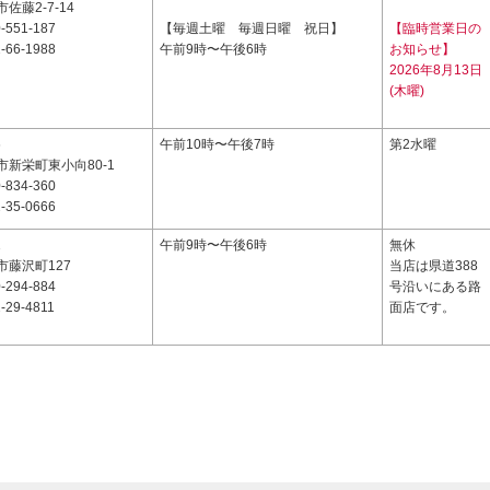
佐藤2-7-14
-551-187
【毎週土曜 毎週日曜 祝日】
【臨時営業日の
-66-1988
午前9時〜午後6時
お知らせ】
2026年8月13日
(木曜)
6
午前10時〜午後7時
第2水曜
新栄町東小向80-1
-834-360
-35-0666
1
午前9時〜午後6時
無休
市藤沢町127
当店は県道388
-294-884
号沿いにある路
-29-4811
面店です。