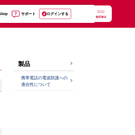
 Shop
サポート
ログインする
MENU
製品
携帯電話の電波防護への
適合性について