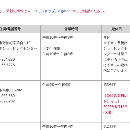
す。最新の情報は
ドコモショップ／d garden
からご確認ください。
住所/電話番号
営業時間
定休日
4
午前10時〜午後9時
無休
野依町字落合1-12
※イオン豊橋南
南ショッピングセンター
※受付時間
ショッピングセ
午前10時〜午後8時
ンターの休業日
-354-880
に準ずる ※当店
-65-6776
はイオンの建物
内にございます
4
午前9時〜午後6時
第3火曜
南牛川1-20-5
-566-880
【臨時営業日の
-69-5232
お知らせ】
2026年8月18日
(火曜)
3
午前10時〜午後7時
第2木曜