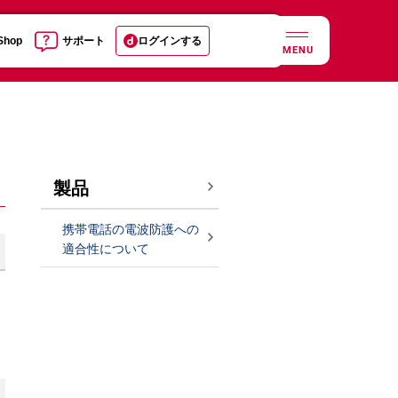
 Shop
サポート
ログインする
MENU
製品
携帯電話の電波防護への
適合性について