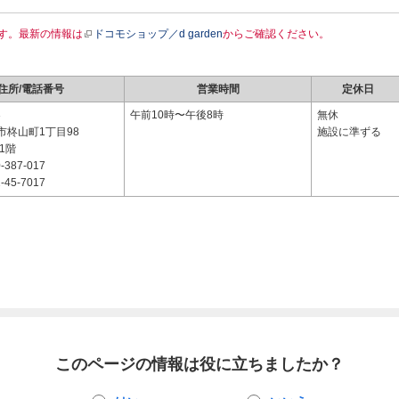
す。最新の情報は
ドコモショップ／d garden
からご確認ください。
住所/電話番号
営業時間
定休日
3
午前10時〜午後8時
無休
市柊山町1丁目98
施設に準ずる
1階
-387-017
-45-7017
このページの情報は役に立ちましたか？