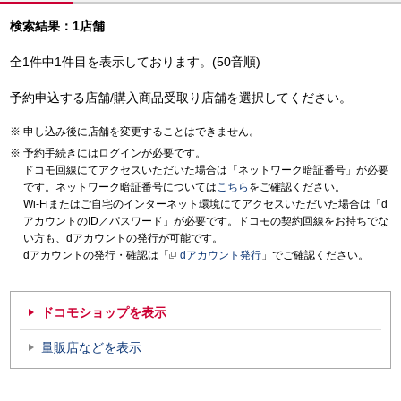
検索結果：1店舗
全1件中1件目を表示しております。(50音順)
予約申込する店舗/購入商品受取り店舗を選択してください。
申し込み後に店舗を変更することはできません。
予約手続きにはログインが必要です。
ドコモ回線にてアクセスいただいた場合は「ネットワーク暗証番号」が必要
です。ネットワーク暗証番号については
こちら
をご確認ください。
Wi-Fiまたはご自宅のインターネット環境にてアクセスいただいた場合は「d
アカウントのID／パスワード」が必要です。ドコモの契約回線をお持ちでな
い方も、dアカウントの発行が可能です。
dアカウントの発行・確認は「
dアカウント発行
」でご確認ください。
ドコモショップを表示
量販店などを表示