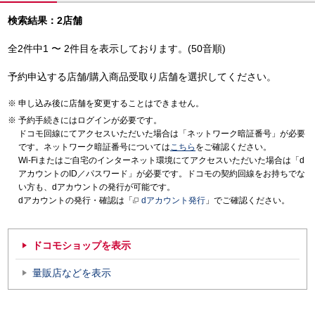
検索結果：2店舗
全2件中1 〜 2件目を表示しております。(50音順)
予約申込する店舗/購入商品受取り店舗を選択してください。
申し込み後に店舗を変更することはできません。
予約手続きにはログインが必要です。
ドコモ回線にてアクセスいただいた場合は「ネットワーク暗証番号」が必要
です。ネットワーク暗証番号については
こちら
をご確認ください。
Wi-Fiまたはご自宅のインターネット環境にてアクセスいただいた場合は「d
アカウントのID／パスワード」が必要です。ドコモの契約回線をお持ちでな
い方も、dアカウントの発行が可能です。
dアカウントの発行・確認は「
dアカウント発行
」でご確認ください。
ドコモショップを表示
量販店などを表示