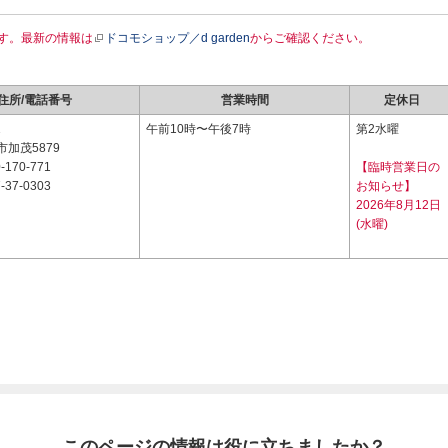
す。最新の情報は
ドコモショップ／d garden
からご確認ください。
住所/電話番号
営業時間
定休日
1
午前10時〜午後7時
第2水曜
加茂5879
-170-771
【臨時営業日の
-37-0303
お知らせ】
2026年8月12日
(水曜)
このページの情報は役に立ちましたか？