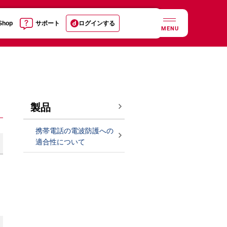
 Shop
サポート
ログインする
MENU
製品
携帯電話の電波防護への
適合性について