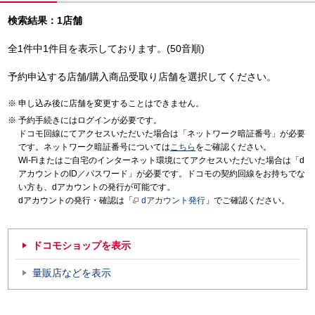
検索結果：1店舗
全1件中1件目を表示しております。(50音順)
予約申込する店舗/購入商品受取り店舗を選択してください。
申し込み後に店舗を変更することはできません。
予約手続きにはログインが必要です。
ドコモ回線にてアクセスいただいた場合は「ネットワーク暗証番号」が必要
です。ネットワーク暗証番号については
こちら
をご確認ください。
Wi-Fiまたはご自宅のインターネット環境にてアクセスいただいた場合は「d
アカウントのID／パスワード」が必要です。ドコモの契約回線をお持ちでな
い方も、dアカウントの発行が可能です。
dアカウントの発行・確認は「
dアカウント発行
」でご確認ください。
ドコモショップを表示
量販店などを表示