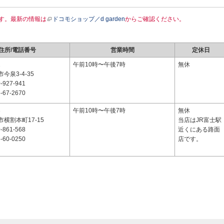
す。最新の情報は
ドコモショップ／d garden
からご確認ください。
住所/電話番号
営業時間
定休日
1
午前10時〜午後7時
無休
今泉3-4-35
-927-941
-67-2670
3
午前10時〜午後7時
無休
横割本町17-15
当店はJR富士駅
-861-568
近くにある路面
-60-0250
店です。