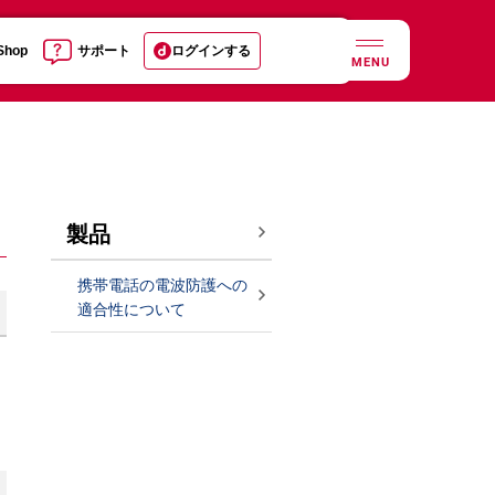
 Shop
サポート
ログインする
MENU
製品
携帯電話の電波防護への
適合性について