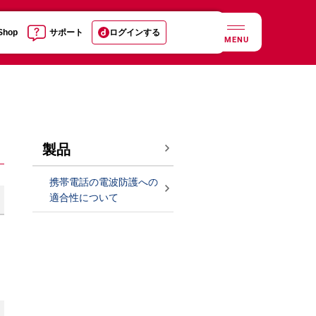
 Shop
サポート
ログインする
MENU
製品
携帯電話の電波防護への
適合性について