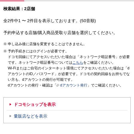
検索結果：2店舗
全2件中1 〜 2件目を表示しております。(50音順)
予約申込する店舗/購入商品受取り店舗を選択してください。
申し込み後に店舗を変更することはできません。
予約手続きにはログインが必要です。
ドコモ回線にてアクセスいただいた場合は「ネットワーク暗証番号」が必要
です。ネットワーク暗証番号については
こちら
をご確認ください。
Wi-Fiまたはご自宅のインターネット環境にてアクセスいただいた場合は「d
アカウントのID／パスワード」が必要です。ドコモの契約回線をお持ちでな
い方も、dアカウントの発行が可能です。
dアカウントの発行・確認は「
dアカウント発行
」でご確認ください。
ドコモショップを表示
量販店などを表示