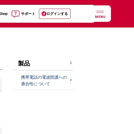
 Shop
サポート
ログインする
MENU
製品
携帯電話の電波防護への
適合性について