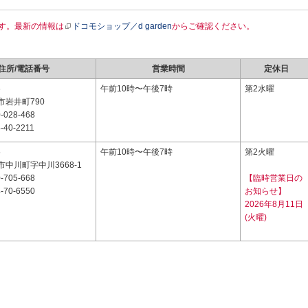
す。最新の情報は
ドコモショップ／d garden
からご確認ください。
住所/電話番号
営業時間
定休日
6
午前10時〜午後7時
第2水曜
市岩井町790
-028-468
-40-2211
5
午前10時〜午後7時
第2火曜
中川町字中川3668-1
-705-668
【臨時営業日の
-70-6550
お知らせ】
2026年8月11日
(火曜)