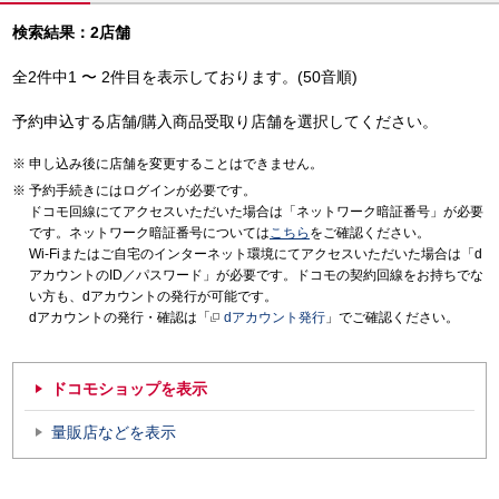
検索結果：2店舗
全2件中1 〜 2件目を表示しております。(50音順)
予約申込する店舗/購入商品受取り店舗を選択してください。
申し込み後に店舗を変更することはできません。
予約手続きにはログインが必要です。
ドコモ回線にてアクセスいただいた場合は「ネットワーク暗証番号」が必要
です。ネットワーク暗証番号については
こちら
をご確認ください。
Wi-Fiまたはご自宅のインターネット環境にてアクセスいただいた場合は「d
アカウントのID／パスワード」が必要です。ドコモの契約回線をお持ちでな
い方も、dアカウントの発行が可能です。
dアカウントの発行・確認は「
dアカウント発行
」でご確認ください。
ドコモショップを表示
量販店などを表示