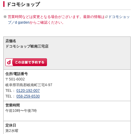
ドコモショップ
営業時間などは変更となる場合がございます。最新の情報は
ドコモショッ
プ／d garden
からご確認ください。
店舗名
ドコモショップ岐南三宅店
住所/電話番号
〒501-6002
岐阜県羽島郡岐南町三宅4-97
TEL：
0120-192-007
TEL：
058-259-6530
営業時間
午前10時〜午後7時
定休日
第2水曜