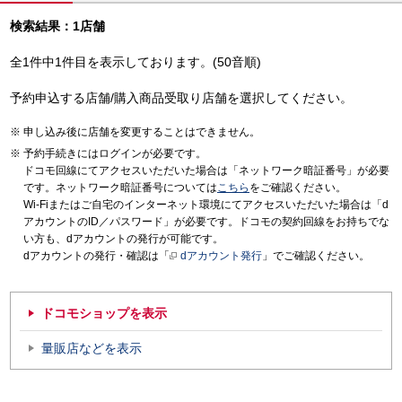
検索結果：1店舗
全1件中1件目を表示しております。(50音順)
予約申込する店舗/購入商品受取り店舗を選択してください。
申し込み後に店舗を変更することはできません。
予約手続きにはログインが必要です。
ドコモ回線にてアクセスいただいた場合は「ネットワーク暗証番号」が必要
です。ネットワーク暗証番号については
こちら
をご確認ください。
Wi-Fiまたはご自宅のインターネット環境にてアクセスいただいた場合は「d
アカウントのID／パスワード」が必要です。ドコモの契約回線をお持ちでな
い方も、dアカウントの発行が可能です。
dアカウントの発行・確認は「
dアカウント発行
」でご確認ください。
ドコモショップを表示
量販店などを表示