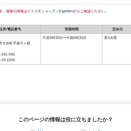
す。最新の情報は
ドコモショップ／d garden
からご確認ください。
住所/電話番号
営業時間
定休日
1
午前9時30分〜午後6時30分
第3火曜
市大井町字雀子ヶ根
-181-060
-20-1050
このページの情報は役に立ちましたか？