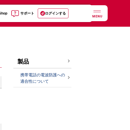
 Shop
サポート
ログインする
MENU
製品
携帯電話の電波防護への
適合性について