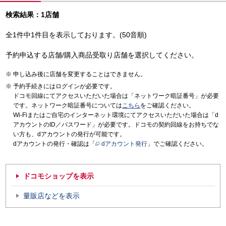
検索結果：1店舗
全1件中1件目を表示しております。(50音順)
予約申込する店舗/購入商品受取り店舗を選択してください。
申し込み後に店舗を変更することはできません。
予約手続きにはログインが必要です。
ドコモ回線にてアクセスいただいた場合は「ネットワーク暗証番号」が必要
です。ネットワーク暗証番号については
こちら
をご確認ください。
Wi-Fiまたはご自宅のインターネット環境にてアクセスいただいた場合は「d
アカウントのID／パスワード」が必要です。ドコモの契約回線をお持ちでな
い方も、dアカウントの発行が可能です。
dアカウントの発行・確認は「
dアカウント発行
」でご確認ください。
ドコモショップを表示
量販店などを表示