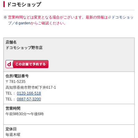
ドコモショップ
営業時間などは変更となる場合がございます。最新の情報は
ドコモショッ
プ／d garden
からご確認ください。
店舗名
ドコモショップ野市店
住所/電話番号
〒781-5235
高知県香南市野市町下井617-1
TEL：
0120-166-518
TEL：
0887-57-3200
営業時間
午前9時30分〜午後6時
定休日
毎週木曜