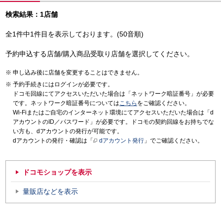
検索結果：1店舗
全1件中1件目を表示しております。(50音順)
予約申込する店舗/購入商品受取り店舗を選択してください。
申し込み後に店舗を変更することはできません。
予約手続きにはログインが必要です。
ドコモ回線にてアクセスいただいた場合は「ネットワーク暗証番号」が必要
です。ネットワーク暗証番号については
こちら
をご確認ください。
Wi-Fiまたはご自宅のインターネット環境にてアクセスいただいた場合は「d
アカウントのID／パスワード」が必要です。ドコモの契約回線をお持ちでな
い方も、dアカウントの発行が可能です。
dアカウントの発行・確認は「
dアカウント発行
」でご確認ください。
ドコモショップを表示
量販店などを表示