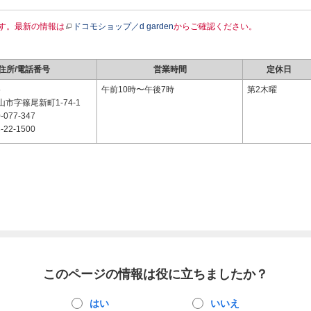
す。最新の情報は
ドコモショップ／d garden
からご確認ください。
住所/電話番号
営業時間
定休日
5
午前10時〜午後7時
第2木曜
市字篠尾新町1-74-1
-077-347
-22-1500
このページの情報は役に立ちましたか？
はい
いいえ