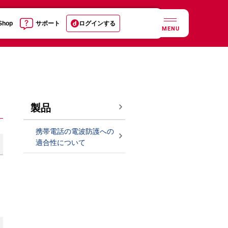
 Shop
サポート
ログインする
MENU
製品
携帯電話の電波防護への
適合性について