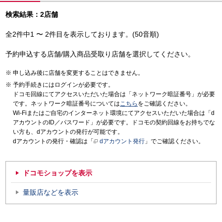
検索結果：2店舗
全2件中1 〜 2件目を表示しております。(50音順)
予約申込する店舗/購入商品受取り店舗を選択してください。
申し込み後に店舗を変更することはできません。
予約手続きにはログインが必要です。
ドコモ回線にてアクセスいただいた場合は「ネットワーク暗証番号」が必要
です。ネットワーク暗証番号については
こちら
をご確認ください。
Wi-Fiまたはご自宅のインターネット環境にてアクセスいただいた場合は「d
アカウントのID／パスワード」が必要です。ドコモの契約回線をお持ちでな
い方も、dアカウントの発行が可能です。
dアカウントの発行・確認は「
dアカウント発行
」でご確認ください。
ドコモショップを表示
量販店などを表示