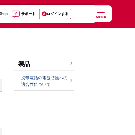
 Shop
サポート
ログインする
MENU
製品
携帯電話の電波防護への
適合性について