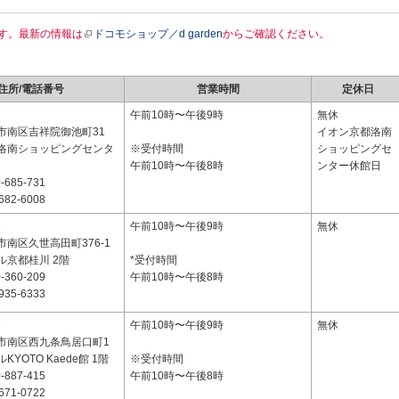
す。最新の情報は
ドコモショップ／d garden
からご確認ください。
住所/電話番号
営業時間
定休日
7
午前10時〜午後9時
無休
市南区吉祥院御池町31
イオン京都洛南
洛南ショッピングセンタ
※受付時間
ショッピングセ
午前10時〜午後8時
ンター休館日
-685-731
682-6008
1
午前10時〜午後9時
無休
南区久世高田町376-1
ル京都桂川 2階
*受付時間
-360-209
午前10時〜午後8時
935-6333
7
午前10時〜午後9時
無休
市南区西九条鳥居口町1
YOTO Kaede館 1階
※受付時間
-887-415
午前10時〜午後8時
671-0722