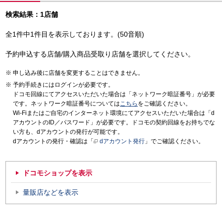
検索結果：1店舗
全1件中1件目を表示しております。(50音順)
予約申込する店舗/購入商品受取り店舗を選択してください。
申し込み後に店舗を変更することはできません。
予約手続きにはログインが必要です。
ドコモ回線にてアクセスいただいた場合は「ネットワーク暗証番号」が必要
です。ネットワーク暗証番号については
こちら
をご確認ください。
Wi-Fiまたはご自宅のインターネット環境にてアクセスいただいた場合は「d
アカウントのID／パスワード」が必要です。ドコモの契約回線をお持ちでな
い方も、dアカウントの発行が可能です。
dアカウントの発行・確認は「
dアカウント発行
」でご確認ください。
ドコモショップを表示
量販店などを表示