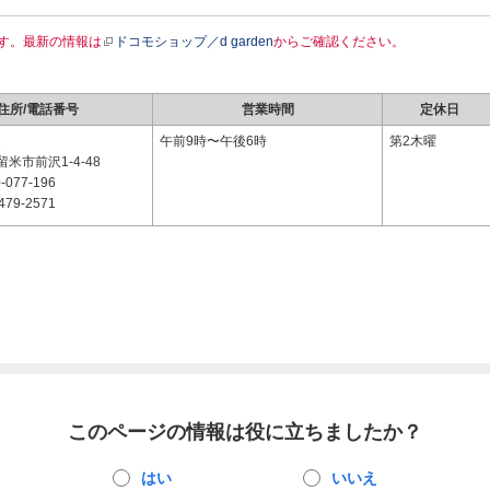
す。最新の情報は
ドコモショップ／d garden
からご確認ください。
住所/電話番号
営業時間
定休日
2
午前9時〜午後6時
第2木曜
米市前沢1-4-48
-077-196
479-2571
このページの情報は役に立ちましたか？
はい
いいえ