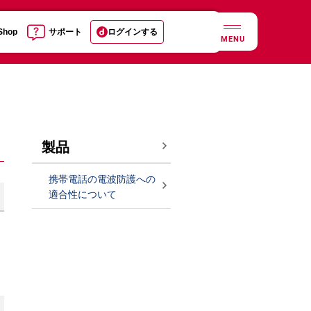
 Shop
サポート
ログインする
MENU
製品
携帯電話の電波防護への
適合性について