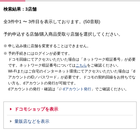
検索結果：3店舗
全3件中1 〜 3件目を表示しております。(50音順)
予約申込する店舗/購入商品受取り店舗を選択してください。
申し込み後に店舗を変更することはできません。
予約手続きにはログインが必要です。
ドコモ回線にてアクセスいただいた場合は「ネットワーク暗証番号」が必要
です。ネットワーク暗証番号については
こちら
をご確認ください。
Wi-Fiまたはご自宅のインターネット環境にてアクセスいただいた場合は「d
アカウントのID／パスワード」が必要です。ドコモの契約回線をお持ちでな
い方も、dアカウントの発行が可能です。
dアカウントの発行・確認は「
dアカウント発行
」でご確認ください。
ドコモショップを表示
量販店などを表示