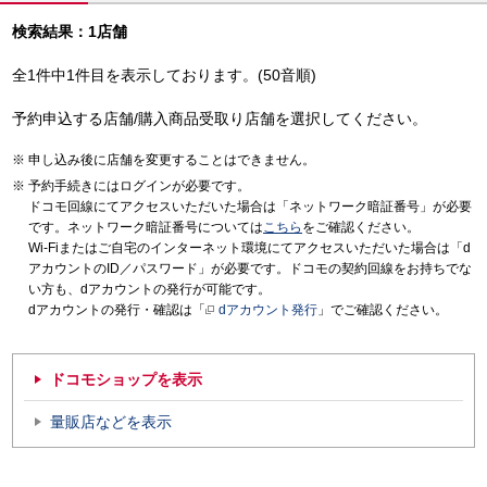
検索結果：1店舗
全1件中1件目を表示しております。(50音順)
予約申込する店舗/購入商品受取り店舗を選択してください。
申し込み後に店舗を変更することはできません。
予約手続きにはログインが必要です。
ドコモ回線にてアクセスいただいた場合は「ネットワーク暗証番号」が必要
です。ネットワーク暗証番号については
こちら
をご確認ください。
Wi-Fiまたはご自宅のインターネット環境にてアクセスいただいた場合は「d
アカウントのID／パスワード」が必要です。ドコモの契約回線をお持ちでな
い方も、dアカウントの発行が可能です。
dアカウントの発行・確認は「
dアカウント発行
」でご確認ください。
ドコモショップを表示
量販店などを表示